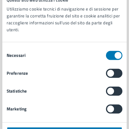
Utilizziamo cookie tecnici di navigazione e di sessione per
AMMINISTRAZIONE
garantire la corretta fruizione del sito e cookie analitici per
Aree amministrative
raccogliere informazioni sull'uso del sito da parte degli
Organi di governo
utenti.
Municipalità
Uffici
Selezione
Enti e fondazioni
Necessari
del
Politici
consenso
Personale amministrativo
Documenti e dati
Preferenze
Intranet, posta aziendale e protocollo
Statistiche
CATEGORIE DI SERVIZIO
Ambiente
Marketing
Anagrafe e stato civile
Autorizzazioni
Cultura e tempo libero