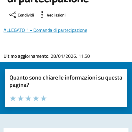
Condividi
Vedi azioni
ALLEGATO 1 - Domanda di partecipazione
Ultimo aggiornamento:
28/01/2026, 11:50
Quanto sono chiare le informazioni su questa
pagina?
Valuta la chiarezza delle informazioni (da 1 a 5 stelle)
Seleziona il numero di stelle per valutare la chiarezza delle i
Valuta 1 stelle su 5
Valuta 2 stelle su 5
Valuta 3 stelle su 5
Valuta 4 stelle su 5
Valuta 5 stelle su 5