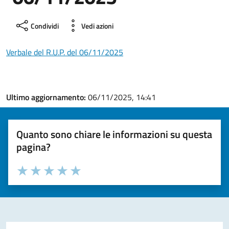
Condividi
Vedi azioni
Verbale del R.U.P. del 06/11/2025
Ultimo aggiornamento:
06/11/2025, 14:41
Quanto sono chiare le informazioni su questa
pagina?
Valuta la chiarezza delle informazioni (da 1 a 5 stelle)
Seleziona il numero di stelle per valutare la chiarezza delle i
Valuta 1 stelle su 5
Valuta 2 stelle su 5
Valuta 3 stelle su 5
Valuta 4 stelle su 5
Valuta 5 stelle su 5