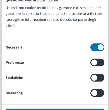
Utilizziamo cookie tecnici di navigazione e di sessione per
AMMINISTRAZIONE
garantire la corretta fruizione del sito e cookie analitici per
Aree amministrative
raccogliere informazioni sull'uso del sito da parte degli
Organi di governo
utenti.
Municipalità
Uffici
Selezione
Enti e fondazioni
Necessari
del
Politici
consenso
Personale amministrativo
Documenti e dati
Preferenze
Intranet, posta aziendale e protocollo
Statistiche
CATEGORIE DI SERVIZIO
Ambiente
Marketing
Anagrafe e stato civile
Autorizzazioni
Cultura e tempo libero