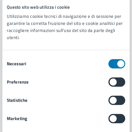
Questo sito web utilizza i cookie
Comune di Napoli
Utilizziamo cookie tecnici di navigazione e di sessione per
garantire la corretta fruizione del sito e cookie analitici per
AMMINISTRAZIONE
raccogliere informazioni sull'uso del sito da parte degli
Aree amministrative
utenti.
Organi di governo
Municipalità
Selezione
Uffici
Necessari
del
Enti e fondazioni
consenso
Politici
Personale amministrativo
Preferenze
Documenti e dati
Intranet, posta aziendale e protocollo
Statistiche
CATEGORIE DI SERVIZIO
Marketing
Ambiente
Anagrafe e stato civile