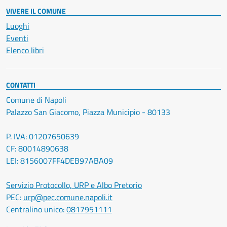
VIVERE IL COMUNE
Luoghi
Eventi
Elenco libri
CONTATTI
Comune di Napoli
Palazzo San Giacomo, Piazza Municipio - 80133
P. IVA: 01207650639
CF: 80014890638
LEI: 8156007FF4DEB97ABA09
Servizio Protocollo, URP e Albo Pretorio
PEC:
urp@pec.comune.napoli.it
Centralino unico:
0817951111