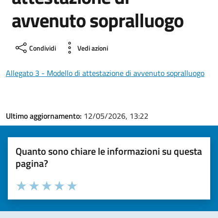
avvenuto sopralluogo
Condividi
Vedi azioni
Allegato 3 - Modello di attestazione di avvenuto sopralluogo
Ultimo aggiornamento:
12/05/2026, 13:22
Quanto sono chiare le informazioni su questa
pagina?
Valuta la chiarezza delle informazioni (da 1 a 5 stelle)
Seleziona il numero di stelle per valutare la chiarezza delle i
Valuta 1 stelle su 5
Valuta 2 stelle su 5
Valuta 3 stelle su 5
Valuta 4 stelle su 5
Valuta 5 stelle su 5