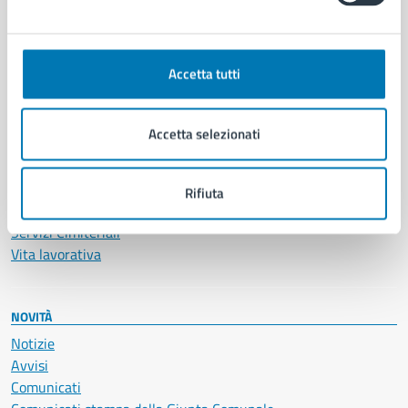
CATEGORIE DI SERVIZIO
Ambiente
Anagrafe e stato civile
Accetta tutti
Autorizzazioni
Cultura e tempo libero
Documenti e certificati
Accetta selezionati
Educazione e formazione
Giustizia e sicurezza pubblica
Imprese e commercio
Rifiuta
Salute, benessere e assistenza
Servizi Cimiteriali
Vita lavorativa
NOVITÀ
Notizie
Avvisi
Comunicati