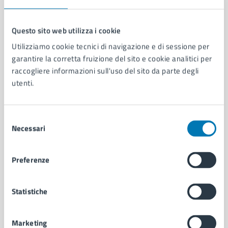
Questo sito web utilizza i cookie
Utilizziamo cookie tecnici di navigazione e di sessione per
Comune di Napoli
garantire la corretta fruizione del sito e cookie analitici per
raccogliere informazioni sull'uso del sito da parte degli
utenti.
AMMINISTRAZIONE
Aree amministrative
Organi di governo
Selezione
Municipalità
Necessari
del
Uffici
consenso
Enti e fondazioni
Preferenze
Politici
Personale amministrativo
Documenti e dati
Statistiche
Intranet, posta aziendale e protocollo
Marketing