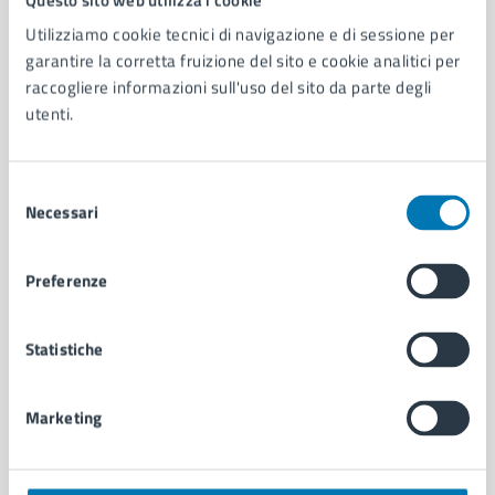
Utilizziamo cookie tecnici di navigazione e di sessione per
AMMINISTRAZIONE
garantire la corretta fruizione del sito e cookie analitici per
Aree amministrative
raccogliere informazioni sull'uso del sito da parte degli
Organi di governo
utenti.
Municipalità
Uffici
Selezione
Enti e fondazioni
Necessari
del
Politici
consenso
Personale amministrativo
Documenti e dati
Preferenze
Intranet, posta aziendale e protocollo
Statistiche
CATEGORIE DI SERVIZIO
Ambiente
Marketing
Anagrafe e stato civile
Autorizzazioni
Cultura e tempo libero