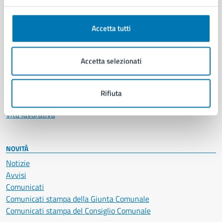
Anagrafe e stato civile
Autorizzazioni
Accetta tutti
Cultura e tempo libero
Documenti e certificati
Educazione e formazione
Accetta selezionati
Giustizia e sicurezza pubblica
Imprese e commercio
Salute, benessere e assistenza
Rifiuta
Servizi Cimiteriali
Vita lavorativa
NOVITÀ
Notizie
Avvisi
Comunicati
Comunicati stampa della Giunta Comunale
Comunicati stampa del Consiglio Comunale