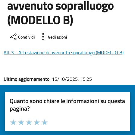
avvenuto sopralluogo
(MODELLO B)
Condividi
Vedi azioni
All. 3 - Attestazione di avvenuto sopralluogo (MODELLO B)
Ultimo aggiornamento:
15/10/2025, 15:25
Quanto sono chiare le informazioni su questa
pagina?
Valuta la chiarezza delle informazioni (da 1 a 5 stelle)
Seleziona il numero di stelle per valutare la chiarezza delle i
Valuta 1 stelle su 5
Valuta 2 stelle su 5
Valuta 3 stelle su 5
Valuta 4 stelle su 5
Valuta 5 stelle su 5