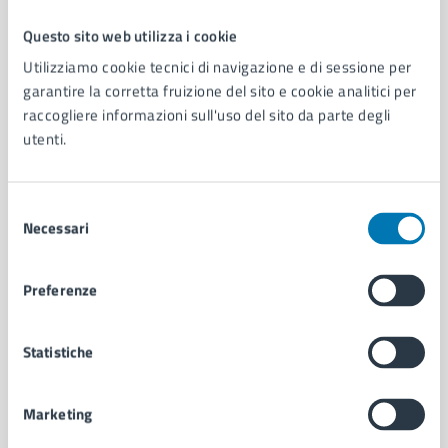
Questo sito web utilizza i cookie
Comune di Napoli
Utilizziamo cookie tecnici di navigazione e di sessione per
garantire la corretta fruizione del sito e cookie analitici per
raccogliere informazioni sull'uso del sito da parte degli
AMMINISTRAZIONE
utenti.
Aree amministrative
Organi di governo
Municipalità
Selezione
Uffici
Necessari
del
Enti e fondazioni
consenso
Politici
Preferenze
Personale amministrativo
Documenti e dati
Intranet, posta aziendale e protocollo
Statistiche
CATEGORIE DI SERVIZIO
Marketing
Ambiente