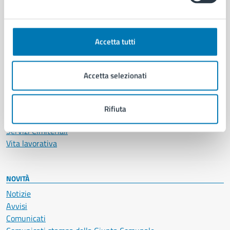
CATEGORIE DI SERVIZIO
Ambiente
Anagrafe e stato civile
Accetta tutti
Autorizzazioni
Cultura e tempo libero
Documenti e certificati
Accetta selezionati
Educazione e formazione
Giustizia e sicurezza pubblica
Imprese e commercio
Rifiuta
Salute, benessere e assistenza
Servizi Cimiteriali
Vita lavorativa
NOVITÀ
Notizie
Avvisi
Comunicati