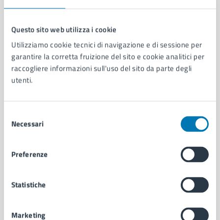
Questo sito web utilizza i cookie
Utilizziamo cookie tecnici di navigazione e di sessione per
Comune di Napoli
garantire la corretta fruizione del sito e cookie analitici per
raccogliere informazioni sull'uso del sito da parte degli
utenti.
AMMINISTRAZIONE
Aree amministrative
Organi di governo
Selezione
Municipalità
Necessari
del
Uffici
consenso
Enti e fondazioni
Preferenze
Politici
Personale amministrativo
Documenti e dati
Statistiche
Intranet, posta aziendale e protocollo
Marketing