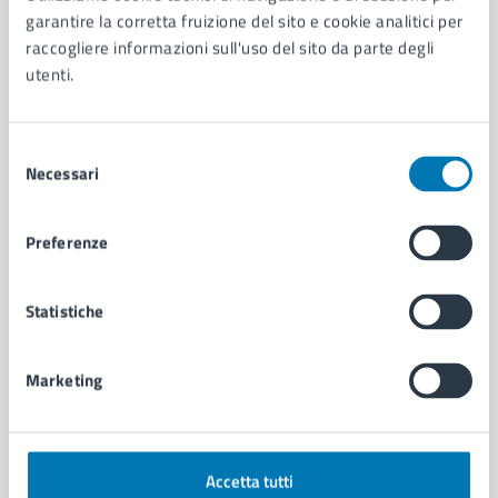
Aree amministrative
garantire la corretta fruizione del sito e cookie analitici per
Organi di governo
raccogliere informazioni sull'uso del sito da parte degli
Municipalità
utenti.
Uffici
Enti e fondazioni
Politici
Selezione
Personale amministrativo
Necessari
del
Documenti e dati
consenso
Intranet, posta aziendale e protocollo
Preferenze
CATEGORIE DI SERVIZIO
Statistiche
Ambiente
Anagrafe e stato civile
Marketing
Autorizzazioni
Cultura e tempo libero
Documenti e certificati
Educazione e formazione
Accetta tutti
Giustizia e sicurezza pubblica