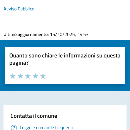
Avviso Pubblico
Ultimo aggiornamento:
15/10/2025, 14:53
Quanto sono chiare le informazioni su questa
pagina?
Valuta la chiarezza delle informazioni (da 1 a 5 stelle)
Seleziona il numero di stelle per valutare la chiarezza delle i
Valuta 1 stelle su 5
Valuta 2 stelle su 5
Valuta 3 stelle su 5
Valuta 4 stelle su 5
Valuta 5 stelle su 5
Contatta il comune
Leggi le domande frequenti