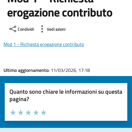
erogazione contributo
Condividi
Vedi azioni
Mod 1 - Richiesta erogazione contributo
Ultimo aggiornamento:
11/03/2026, 17:18
Quanto sono chiare le informazioni su questa
pagina?
Valuta la chiarezza delle informazioni (da 1 a 5 stelle)
Seleziona il numero di stelle per valutare la chiarezza delle i
Valuta 1 stelle su 5
Valuta 2 stelle su 5
Valuta 3 stelle su 5
Valuta 4 stelle su 5
Valuta 5 stelle su 5