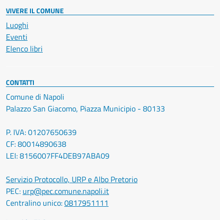
VIVERE IL COMUNE
Luoghi
Eventi
Elenco libri
CONTATTI
Comune di Napoli
Palazzo San Giacomo, Piazza Municipio - 80133
P. IVA: 01207650639
CF: 80014890638
LEI: 8156007FF4DEB97ABA09
Servizio Protocollo, URP e Albo Pretorio
PEC:
urp@pec.comune.napoli.it
Centralino unico:
0817951111