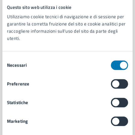
Questo sito web utilizza i cookie
Comune di Napoli
Utilizziamo cookie tecnici di navigazione e di sessione per
garantire la corretta fruizione del sito e cookie analitici per
AMMINISTRAZIONE
raccogliere informazioni sull'uso del sito da parte degli
Aree amministrative
utenti.
Organi di governo
Municipalità
Selezione
Uffici
Necessari
del
Enti e fondazioni
consenso
Politici
Personale amministrativo
Preferenze
Documenti e dati
Intranet, posta aziendale e protocollo
Statistiche
CATEGORIE DI SERVIZIO
Marketing
Ambiente
Anagrafe e stato civile