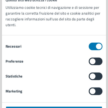
Utilizziamo cookie tecnici di navigazione e di sessione per
AMMINISTRAZIONE
garantire la corretta fruizione del sito e cookie analitici per
Aree amministrative
raccogliere informazioni sull'uso del sito da parte degli
Organi di governo
utenti.
Municipalità
Uffici
Selezione
Enti e fondazioni
Necessari
del
Politici
consenso
Personale amministrativo
Documenti e dati
Preferenze
Intranet, posta aziendale e protocollo
Statistiche
CATEGORIE DI SERVIZIO
Ambiente
Marketing
Anagrafe e stato civile
Autorizzazioni
Cultura e tempo libero