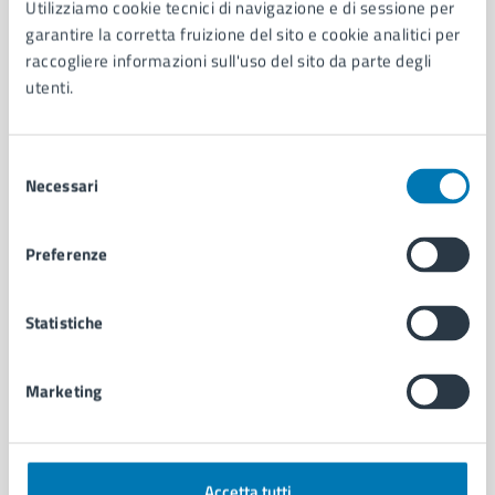
Utilizziamo cookie tecnici di navigazione e di sessione per
Aree amministrative
garantire la corretta fruizione del sito e cookie analitici per
Organi di governo
raccogliere informazioni sull'uso del sito da parte degli
Municipalità
utenti.
Uffici
Enti e fondazioni
Selezione
Politici
Necessari
del
Personale amministrativo
consenso
Documenti e dati
Intranet, posta aziendale e protocollo
Preferenze
CATEGORIE DI SERVIZIO
Statistiche
Ambiente
Anagrafe e stato civile
Marketing
Autorizzazioni
Cultura e tempo libero
Documenti e certificati
Educazione e formazione
Accetta tutti