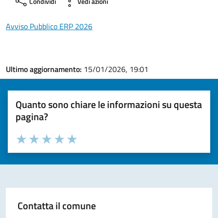
Condividi
Vedi azioni
Avviso Pubblico ERP 2026
Ultimo aggiornamento:
15/01/2026, 19:01
Quanto sono chiare le informazioni su questa
pagina?
Valuta la chiarezza delle informazioni (da 1 a 5 stelle)
Seleziona il numero di stelle per valutare la chiarezza delle i
Valuta 1 stelle su 5
Valuta 2 stelle su 5
Valuta 3 stelle su 5
Valuta 4 stelle su 5
Valuta 5 stelle su 5
Contatta il comune