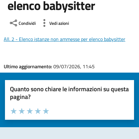
elenco babysitter
Condividi
Vedi azioni
All. 2 - Elenco istanze non ammesse per elenco babysitter
Ultimo aggiornamento:
09/07/2026, 11:45
Quanto sono chiare le informazioni su questa
pagina?
Valuta la chiarezza delle informazioni (da 1 a 5 stelle)
Seleziona il numero di stelle per valutare la chiarezza delle i
Valuta 1 stelle su 5
Valuta 2 stelle su 5
Valuta 3 stelle su 5
Valuta 4 stelle su 5
Valuta 5 stelle su 5