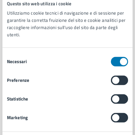
Comune di Napoli
Questo sito web utilizza i cookie
Utilizziamo cookie tecnici di navigazione e di sessione per
garantire la corretta fruizione del sito e cookie analitici per
AMMINISTRAZIONE
raccogliere informazioni sull'uso del sito da parte degli
Aree amministrative
utenti.
Organi di governo
Municipalità
Uffici
Selezione
Enti e fondazioni
Necessari
del
Politici
consenso
Personale amministrativo
Preferenze
Documenti e dati
Intranet, posta aziendale e protocollo
Statistiche
CATEGORIE DI SERVIZIO
Marketing
Ambiente
Anagrafe e stato civile
Autorizzazioni