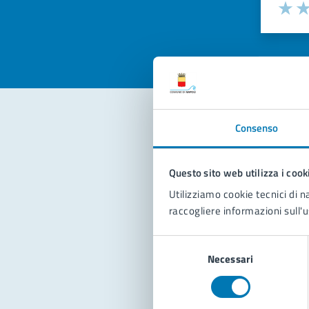
Valuta la
Selezi
Valuta 
Val
Consenso
Con
Questo sito web utilizza i cook
Utilizziamo cookie tecnici di n
raccogliere informazioni sull'u
Selezione
Necessari
del
Pro
consenso