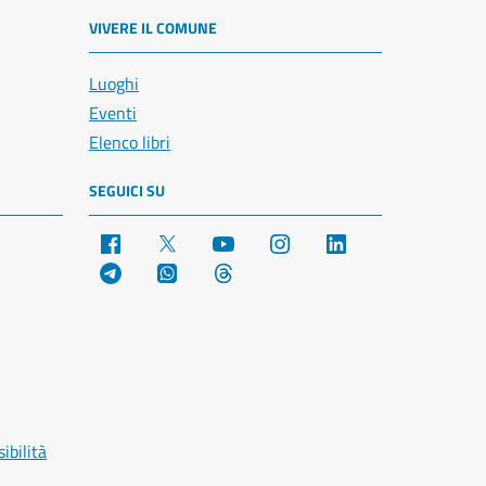
VIVERE IL COMUNE
Luoghi
Eventi
Elenco libri
SEGUICI SU
Facebook
X
YouTube
Instagram
LinkedIn
Telegram
WhatsApp
Threads
ibilità