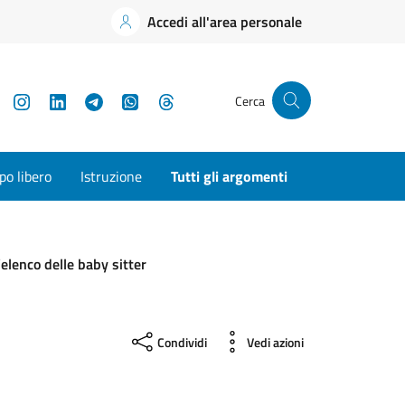
Accedi all'area personale
YouTube
Instagram
LinkedIn
Telegram
WhatsApp
Threads
Cerca
o libero
Istruzione
Tutti gli argomenti
’elenco delle baby sitter
Condividi
Vedi azioni