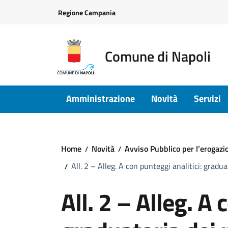
Vai ai contenuti
Vai al footer
Regione Campania
Comune di Napoli
Amministrazione
Novità
Servizi
Home
Novità
Avviso Pubblico per l’erogazio
All. 2 – Alleg. A con punteggi analitici: gradu
All. 2 – Alleg. A 