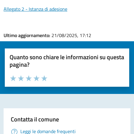
Allegato 2 - Istanza di adesione
Ultimo aggiornamento:
21/08/2025, 17:12
Quanto sono chiare le informazioni su questa
pagina?
Valuta la chiarezza delle informazioni (da 1 a 5 stelle)
Seleziona il numero di stelle per valutare la chiarezza delle i
Valuta 1 stelle su 5
Valuta 2 stelle su 5
Valuta 3 stelle su 5
Valuta 4 stelle su 5
Valuta 5 stelle su 5
Contatta il comune
Leggi le domande frequenti