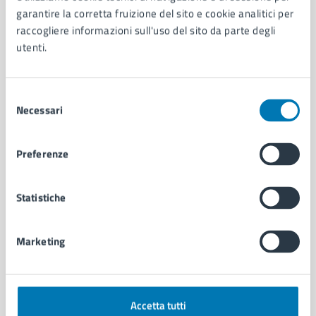
Aree amministrative
garantire la corretta fruizione del sito e cookie analitici per
Organi di governo
raccogliere informazioni sull'uso del sito da parte degli
Municipalità
utenti.
Uffici
Enti e fondazioni
Politici
Selezione
Personale amministrativo
Necessari
del
Documenti e dati
consenso
Intranet, posta aziendale e protocollo
Preferenze
CATEGORIE DI SERVIZIO
Statistiche
Ambiente
Anagrafe e stato civile
Marketing
Autorizzazioni
Cultura e tempo libero
Documenti e certificati
Educazione e formazione
Accetta tutti
Giustizia e sicurezza pubblica