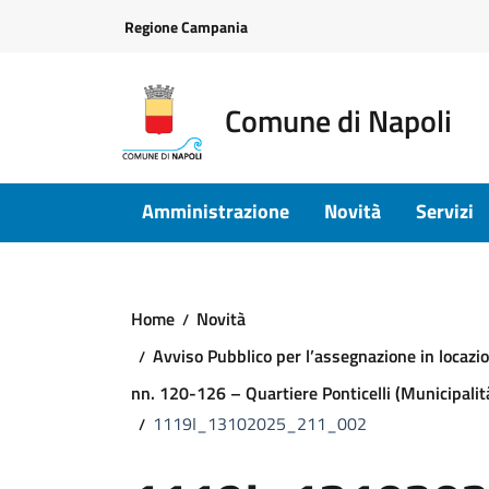
Vai ai contenuti
Vai al footer
Regione Campania
Comune di Napoli
Amministrazione
Novità
Servizi
Home
Novità
Avviso Pubblico per l’assegnazione in locazio
nn. 120-126 – Quartiere Ponticelli (Municipalit
1119I_13102025_211_002