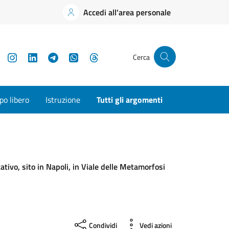
Accedi all'area personale
YouTube
Instagram
LinkedIn
Telegram
WhatsApp
Threads
Cerca
o libero
Istruzione
Tutti gli argomenti
tivo, sito in Napoli, in Viale delle Metamorfosi
Condividi
Vedi azioni