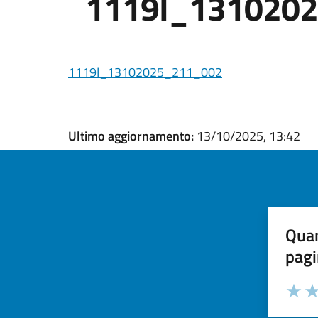
1119I_131020
1119I_13102025_211_002
Ultimo aggiornamento:
13/10/2025, 13:42
Quan
pagi
Valuta la
Selezi
Valuta 
Val