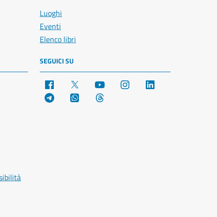
Luoghi
Eventi
Elenco libri
SEGUICI SU
Facebook
X
YouTube
Instagram
LinkedIn
Telegram
WhatsApp
Threads
ibilità