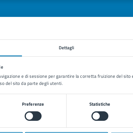
tatta il comune
Dettagli
Leggi le domande frequenti
ie
Richiedi assistenza
avigazione e di sessione per garantire la corretta fruizione del sito e
so del sito da parte degli utenti.
Prenota appuntamento
blemi in città
Preferenze
Statistiche
Segnala disservizio