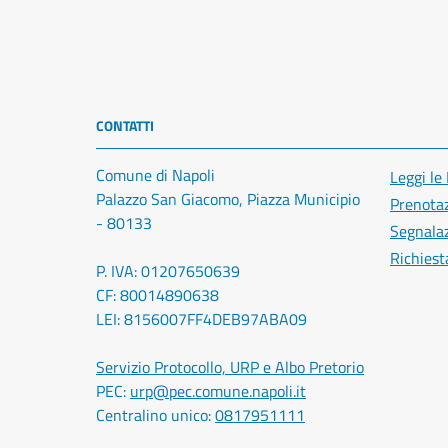
CONTATTI
Comune di Napoli
Leggi le
Palazzo San Giacomo, Piazza Municipio
Prenota
- 80133
Segnalaz
Richiest
P. IVA: 01207650639
CF: 80014890638
LEI: 8156007FF4DEB97ABA09
Servizio Protocollo, URP e Albo Pretorio
PEC:
urp@pec.comune.napoli.it
Centralino unico:
0817951111