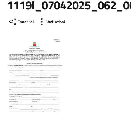
1119I_07042025_062_0
Condividi
Vedi azioni