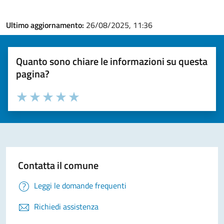
Ultimo aggiornamento:
26/08/2025, 11:36
Quanto sono chiare le informazioni su questa
pagina?
Valuta la chiarezza delle informazioni (da 1 a 5 stelle)
Seleziona il numero di stelle per valutare la chiarezza delle i
Valuta 1 stelle su 5
Valuta 2 stelle su 5
Valuta 3 stelle su 5
Valuta 4 stelle su 5
Valuta 5 stelle su 5
Contatta il comune
Leggi le domande frequenti
Richiedi assistenza