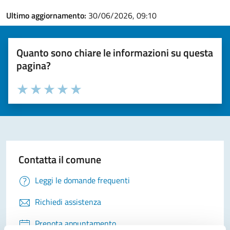
Ultimo aggiornamento:
30/06/2026, 09:10
Quanto sono chiare le informazioni su questa
pagina?
Valuta la chiarezza delle informazioni (da 1 a 5 stelle)
Seleziona il numero di stelle per valutare la chiarezza delle i
Valuta 1 stelle su 5
Valuta 2 stelle su 5
Valuta 3 stelle su 5
Valuta 4 stelle su 5
Valuta 5 stelle su 5
Contatta il comune
Leggi le domande frequenti
Richiedi assistenza
Prenota appuntamento