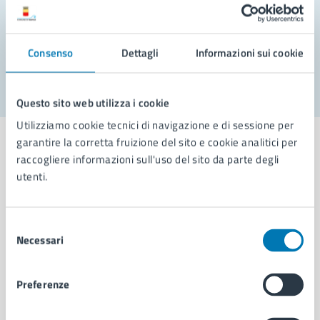
Problemi in città
Consenso
Dettagli
Informazioni sui cookie
Segnala disservizio
Questo sito web utilizza i cookie
Utilizziamo cookie tecnici di navigazione e di sessione per
garantire la corretta fruizione del sito e cookie analitici per
raccogliere informazioni sull'uso del sito da parte degli
utenti.
Comune di Napoli
Selezione
Necessari
AMMINISTRAZIONE
del
consenso
Aree amministrative
Organi di governo
Preferenze
Municipalità
Uffici