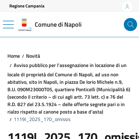
Vai ai contenuti
Vai al footer
Regione Campania
Comune di Napoli
Home
Novità
Avviso pubblico per l’assegnazione in locazione di un
locale di proprietà del Comune di Napoli, ad uso non
abitativo, sito in Napoli, in piazza De Iorio Michele n.9,
B.U. 090M23000T05, quartiere Ponticelli (Municipalità 6)
(secondo il criterio – di cui agli artt. 73 lett. c) e 76 del
R.D. 827 del 23.5.1924 – delle offerte segrete pari o in
rialzo rispetto al canone posto a base d’asta)
1119I_2025_170_omissis
1119I_2025_170_omissi