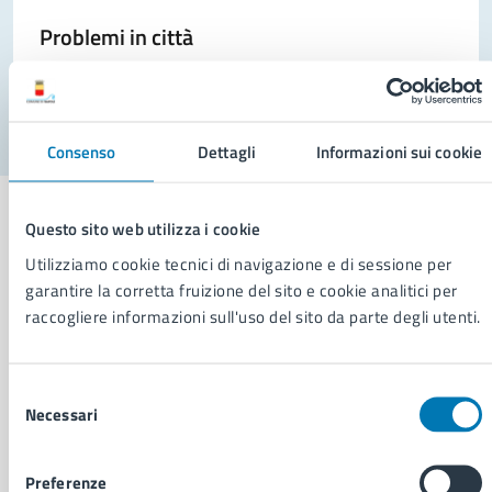
Problemi in città
Segnala disservizio
Consenso
Dettagli
Informazioni sui cookie
Questo sito web utilizza i cookie
Utilizziamo cookie tecnici di navigazione e di sessione per
garantire la corretta fruizione del sito e cookie analitici per
Comune di Napoli
raccogliere informazioni sull'uso del sito da parte degli utenti.
AMMINISTRAZIONE
Selezione
Aree amministrative
Necessari
del
Organi di governo
consenso
Municipalità
Uffici
Preferenze