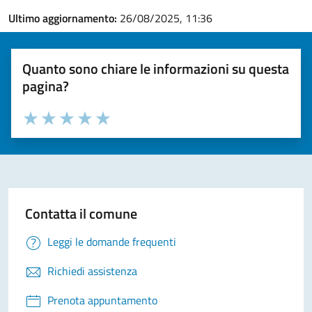
Ultimo aggiornamento:
26/08/2025, 11:36
Quanto sono chiare le informazioni su questa
pagina?
Valuta la chiarezza delle informazioni (da 1 a 5 stelle)
Seleziona il numero di stelle per valutare la chiarezza delle i
Valuta 1 stelle su 5
Valuta 2 stelle su 5
Valuta 3 stelle su 5
Valuta 4 stelle su 5
Valuta 5 stelle su 5
Contatta il comune
Leggi le domande frequenti
Richiedi assistenza
Prenota appuntamento