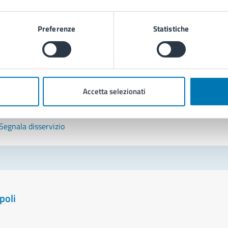
tatta il comune
Preferenze
Statistiche
Leggi le domande frequenti
Richiedi assistenza
Prenota appuntamento
Accetta selezionati
blemi in città
Segnala disservizio
poli