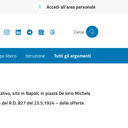
Accedi all'area personale
YouTube
Instagram
LinkedIn
Telegram
WhatsApp
Threads
Cerca
o libero
Istruzione
Tutti gli argomenti
tivo, sito in Napoli, in piazza De Iorio Michele
76 del R.D. 827 del 23.5.1924 – delle offerte