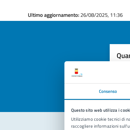
Ultimo aggiornamento:
26/08/2025, 11:36
Quan
pagi
Valuta la
Selezi
Valuta 
Val
Consenso
Questo sito web utilizza i cook
Utilizziamo cookie tecnici di n
raccogliere informazioni sull'u