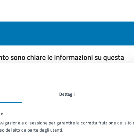
to sono chiare le informazioni su questa
na?
 chiarezza delle informazioni (da 1 a 5 stelle)
ona il numero di stelle per valutare la chiarezza delle inform
1 stelle su 5
uta 2 stelle su 5
Valuta 3 stelle su 5
Valuta 4 stelle su 5
Valuta 5 stelle su 5
Dettagli
ie
avigazione e di sessione per garantire la corretta fruizione del sito e
so del sito da parte degli utenti.