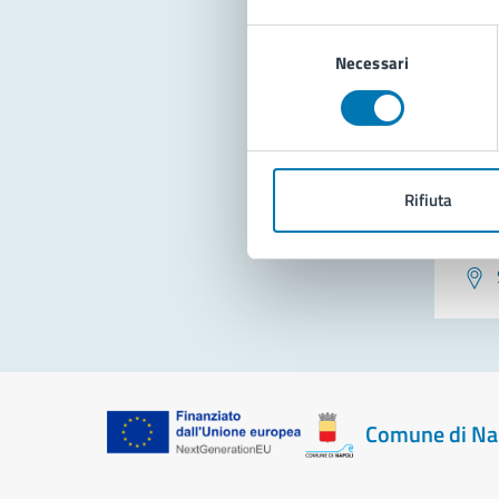
Con
Selezione
Necessari
del
consenso
Rifiuta
Pro
Comune di Na