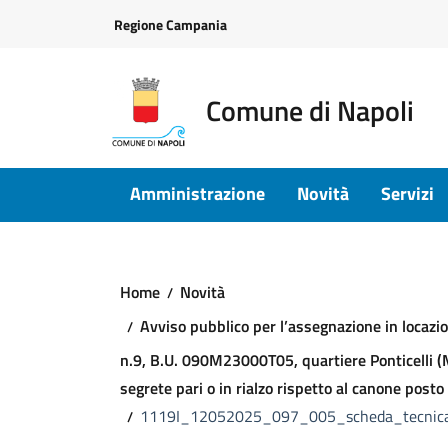
Vai ai contenuti
Vai al footer
Regione Campania
Comune di Napoli
Amministrazione
Novità
Servizi
Home
Novità
Avviso pubblico per l’assegnazione in locazio
n.9, B.U. 090M23000T05, quartiere Ponticelli (Mun
segrete pari o in rialzo rispetto al canone posto
1119I_12052025_097_005_scheda_tecnic