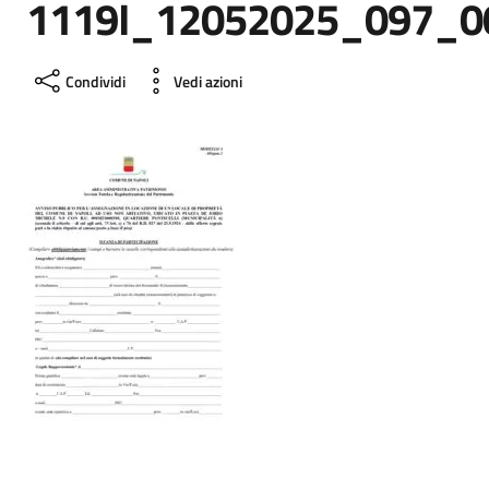
1119I_12052025_097_002
Condividi
Vedi azioni