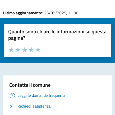
Ultimo aggiornamento:
26/08/2025, 11:36
Quanto sono chiare le informazioni su questa
pagina?
Valuta la chiarezza delle informazioni (da 1 a 5 stelle)
Seleziona il numero di stelle per valutare la chiarezza delle i
Valuta 1 stelle su 5
Valuta 2 stelle su 5
Valuta 3 stelle su 5
Valuta 4 stelle su 5
Valuta 5 stelle su 5
Contatta il comune
Leggi le domande frequenti
Richiedi assistenza