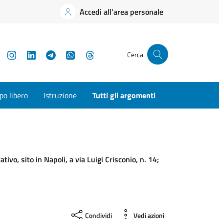
Accedi all'area personale
YouTube
Instagram
LinkedIn
Telegram
WhatsApp
Threads
Cerca
o libero
Istruzione
Tutti gli argomenti
ivo, sito in Napoli, a via Luigi Crisconio, n. 14;
Condividi
Vedi azioni