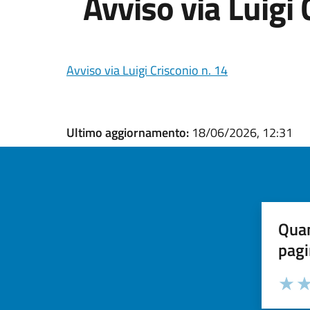
Avviso via Luigi 
Avviso via Luigi Crisconio n. 14
Ultimo aggiornamento:
18/06/2026, 12:31
Quan
pagi
Valuta la
Selezi
Valuta 
Val