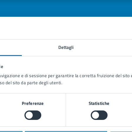
tatta il comune
Dettagli
Leggi le domande frequenti
ie
Richiedi assistenza
avigazione e di sessione per garantire la corretta fruizione del sito e
so del sito da parte degli utenti.
Prenota appuntamento
blemi in città
Preferenze
Statistiche
Segnala disservizio