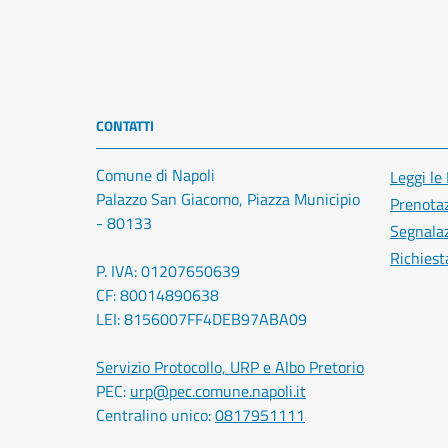
CONTATTI
Comune di Napoli
Leggi le
Palazzo San Giacomo, Piazza Municipio
Prenota
- 80133
Segnalaz
Richiest
P. IVA: 01207650639
CF: 80014890638
LEI: 8156007FF4DEB97ABA09
Servizio Protocollo, URP e Albo Pretorio
PEC:
urp@pec.comune.napoli.it
Centralino unico:
0817951111