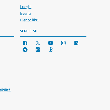
Luoghi
Eventi
Elenco libri
SEGUICI SU
Facebook
X
YouTube
Instagram
LinkedIn
Telegram
WhatsApp
Threads
ibilità