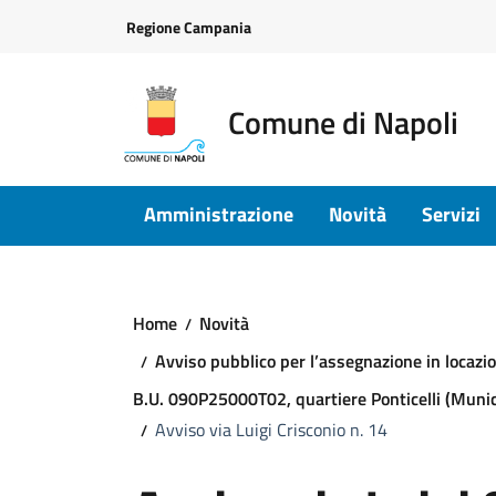
Vai ai contenuti
Vai al footer
Regione Campania
Comune di Napoli
Amministrazione
Novità
Servizi
Home
Novità
Avviso pubblico per l’assegnazione in locazion
B.U. 090P25000T02, quartiere Ponticelli (Munic
Avviso via Luigi Crisconio n. 14