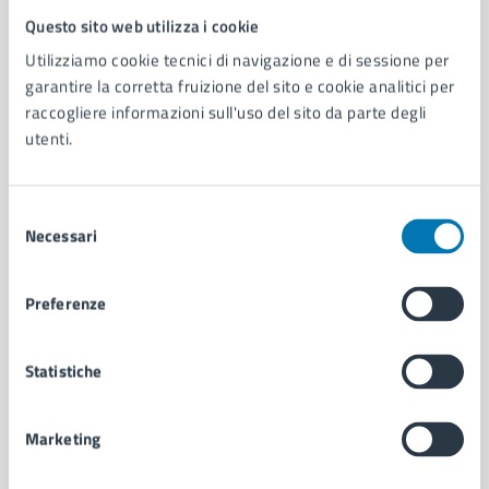
Questo sito web utilizza i cookie
Comune di Napoli
Utilizziamo cookie tecnici di navigazione e di sessione per
garantire la corretta fruizione del sito e cookie analitici per
AMMINISTRAZIONE
raccogliere informazioni sull'uso del sito da parte degli
Aree amministrative
utenti.
Organi di governo
Municipalità
Selezione
Uffici
Necessari
del
Enti e fondazioni
consenso
Politici
Personale amministrativo
Preferenze
Documenti e dati
Intranet, posta aziendale e protocollo
Statistiche
CATEGORIE DI SERVIZIO
Marketing
Ambiente
Anagrafe e stato civile