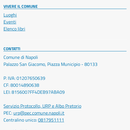
VIVERE IL COMUNE
Luoghi
Eventi
Elenco libri
CONTATTI
Comune di Napoli
Palazzo San Giacomo, Piazza Municipio - 80133
P. IVA: 01207650639
CF: 80014890638
LEI: 8156007FF4DEB97ABA09
Servizio Protocollo, URP e Albo Pretorio
PEC:
urp@pec.comune.napoli.it
Centralino unico:
0817951111