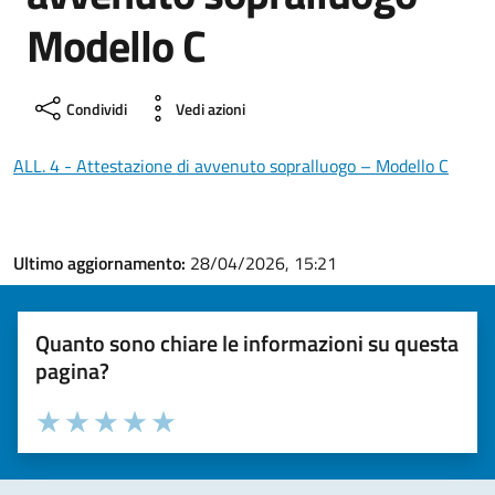
Modello C
Condividi
Vedi azioni
ALL. 4 - Attestazione di avvenuto sopralluogo – Modello C
Ultimo aggiornamento:
28/04/2026, 15:21
Quanto sono chiare le informazioni su questa
pagina?
Valuta la chiarezza delle informazioni (da 1 a 5 stelle)
Seleziona il numero di stelle per valutare la chiarezza delle i
Valuta 1 stelle su 5
Valuta 2 stelle su 5
Valuta 3 stelle su 5
Valuta 4 stelle su 5
Valuta 5 stelle su 5