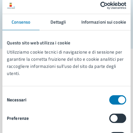
Problemi in città
Consenso
Dettagli
Informazioni sui cookie
Segnala disservizio
Questo sito web utilizza i cookie
Utilizziamo cookie tecnici di navigazione e di sessione per
garantire la corretta fruizione del sito e cookie analitici per
raccogliere informazioni sull'uso del sito da parte degli
utenti.
Comune di Napoli
Selezione
Necessari
AMMINISTRAZIONE
del
consenso
Aree amministrative
Organi di governo
Preferenze
Municipalità
Uffici