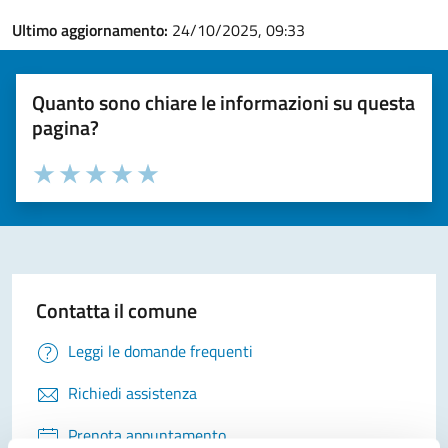
Ultimo aggiornamento:
24/10/2025, 09:33
Quanto sono chiare le informazioni su questa
pagina?
Valuta la chiarezza delle informazioni (da 1 a 5 stelle)
Seleziona il numero di stelle per valutare la chiarezza delle i
Valuta 1 stelle su 5
Valuta 2 stelle su 5
Valuta 3 stelle su 5
Valuta 4 stelle su 5
Valuta 5 stelle su 5
Contatta il comune
Leggi le domande frequenti
Richiedi assistenza
Prenota appuntamento