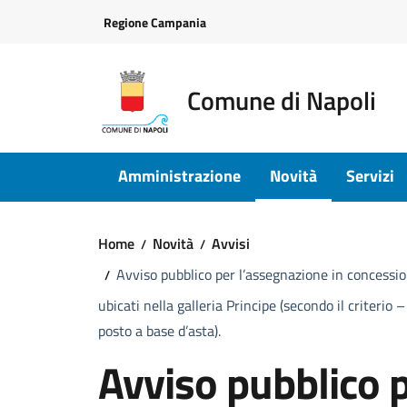
Vai ai contenuti
Vai al footer
Regione Campania
Comune di Napoli
Amministrazione
Novità
Servizi
Home
Novità
Avvisi
Avviso pubblico per l’assegnazione in concession
ubicati nella galleria Principe (secondo il criterio –
posto a base d’asta).
Avviso pubblico p