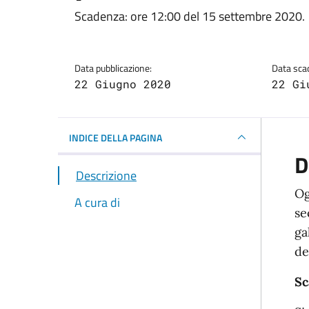
Dettagli della notizi
Scadenza: ore 12:00 del 15 settembre 2020.
Data pubblicazione:
Data sca
22 Giugno 2020
22 Gi
INDICE DELLA PAGINA
D
Descrizione
Og
A cura di
se
ga
de
Sc