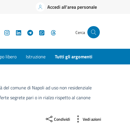
Accedi all'area personale
YouTube
Instagram
LinkedIn
Telegram
WhatsApp
Threads
Cerca
o libero
Istruzione
Tutti gli argomenti
età del comune di Napoli ad uso non residenziale
fferte segrete pari o in rialzo rispetto al canone
Condividi
Vedi azioni