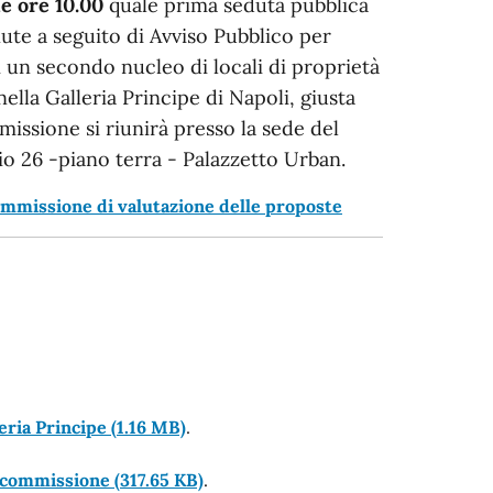
le
ore 10.00
quale prima seduta pubblica
ute a seguito di Avviso Pubblico per
i un secondo nucleo di locali di proprietà
ella Galleria Principe di Napoli, giusta
issione si riunirà presso la sede del
o 26 -piano terra - Palazzetto Urban.
ommissione di valutazione delle proposte
leria Principe
(1.16 MB)
.
a commissione
(317.65 KB)
.