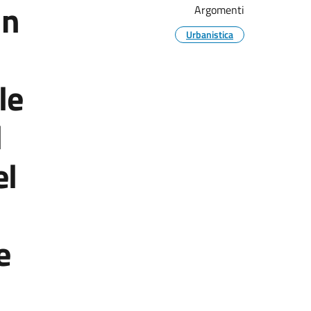
un
Argomenti
Urbanistica
le
l
el
e