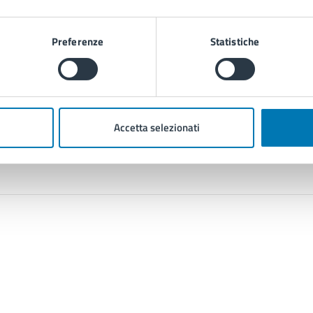
Preferenze
Statistiche
Contenuti correlati
Accetta selezionati