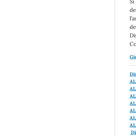
Si
de
l’
de
Di
Co
Gi
Di
AL
AL
AL
AL
AL
AL
AL
Di