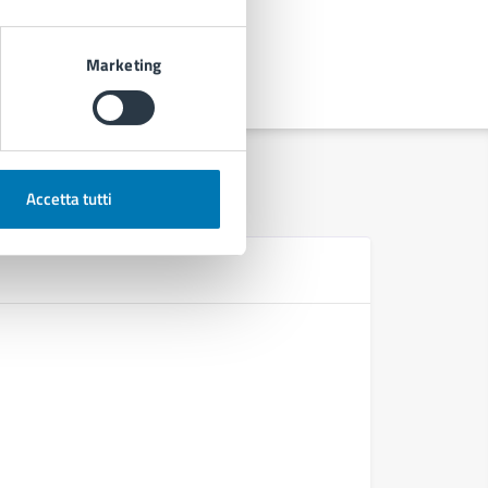
Marketing
Accetta tutti
D
Deliberazi
Deliberazi
urbanistic
Deliberaz
Deliberaz