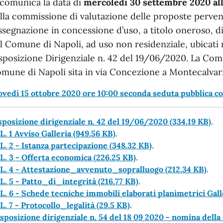
 comunica la data di
mercoledì 30 settembre 2020
al
lla commissione di valutazione delle proposte perven
assegnazione in concessione d’uso, a titolo oneroso, d
l Comune di Napoli, ad uso non residenziale, ubicati n
sposizione Dirigenziale n. 42 del 19/06/2020.
La Comm
mune di Napoli sita in
via Concezione a Montecalvari
ovedì 15 ottobre 2020 ore 10:00 seconda seduta pubblica c
sposizione dirigenziale n. 42 del 19/06/2020
(334.19 KB)
.
L. 1 Avviso Galleria
(949.56 KB)
.
L. 2 - Istanza partecipazione
(348.32 KB)
.
L. 3 - Offerta economica
(226.25 KB)
.
L. 4 - Attestazione_avvenuto_sopralluogo
(212.34 KB)
.
L. 5 - Patto_di_integrità
(216.77 KB)
.
L. 6 - Schede tecniche immobili elaborati planimetrici Gal
L. 7 - Protocollo_legalità
(29.5 KB)
.
sposizione dirigenziale n. 54 del 18 09 2020 - nomina dell