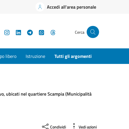
Accedi all'area personale
YouTube
Instagram
LinkedIn
Telegram
WhatsApp
Threads
Cerca
o libero
Istruzione
Tutti gli argomenti
vo, ubicati nel quartiere Scampia (Municipalità
Condividi
Vedi azioni