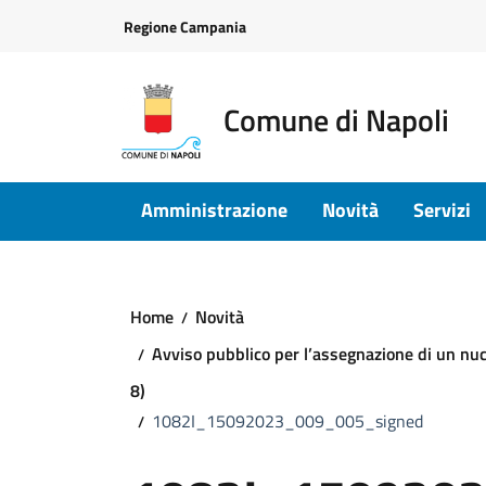
Vai ai contenuti
Vai al footer
Regione Campania
Comune di Napoli
Amministrazione
Novità
Servizi
Home
Novità
Avviso pubblico per l’assegnazione di un nucl
8)
1082I_15092023_009_005_signed