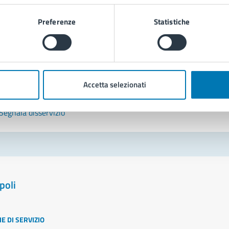
Leggi le domande frequenti
Preferenze
Statistiche
Richiedi assistenza
Prenota appuntamento
Accetta selezionati
blemi in città
Segnala disservizio
poli
E DI SERVIZIO