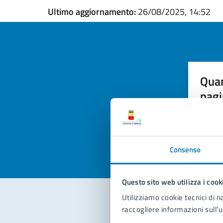
Ultimo aggiornamento:
26/08/2025, 14:52
Quan
pagi
Valuta la
Selezi
Valuta 
Val
Consenso
Questo sito web utilizza i cook
Utilizziamo cookie tecnici di n
raccogliere informazioni sull'u
Con