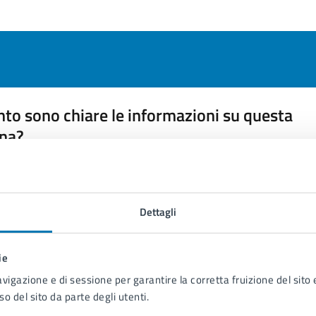
to sono chiare le informazioni su questa
na?
 chiarezza delle informazioni (da 1 a 5 stelle)
ona il numero di stelle per valutare la chiarezza delle inform
1 stelle su 5
uta 2 stelle su 5
Valuta 3 stelle su 5
Valuta 4 stelle su 5
Valuta 5 stelle su 5
Dettagli
ie
avigazione e di sessione per garantire la corretta fruizione del sito e
so del sito da parte degli utenti.
tatta il comune