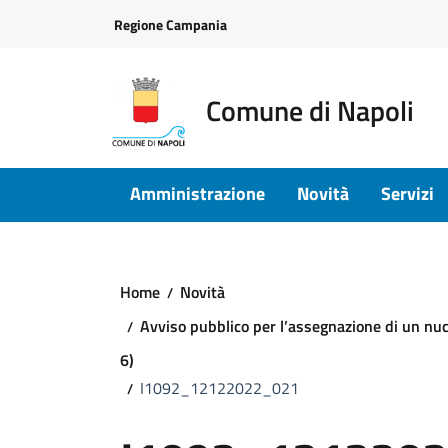
Vai ai contenuti
Vai al footer
Regione Campania
Comune di Napoli
Amministrazione
Novità
Servizi
Home
Novità
Avviso pubblico per l’assegnazione di un nucl
6)
I1092_12122022_021