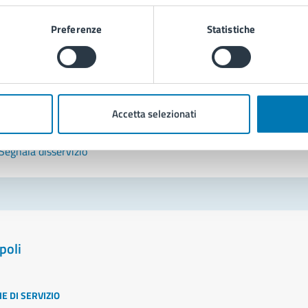
Leggi le domande frequenti
Preferenze
Statistiche
Richiedi assistenza
Prenota appuntamento
Accetta selezionati
blemi in città
Segnala disservizio
poli
E DI SERVIZIO