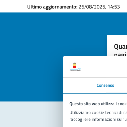
Ultimo aggiornamento:
26/08/2025, 14:53
Quan
pagi
Valuta la
Selezi
Valuta 
Val
Consenso
Questo sito web utilizza i cook
Utilizziamo cookie tecnici di n
raccogliere informazioni sull'u
Con