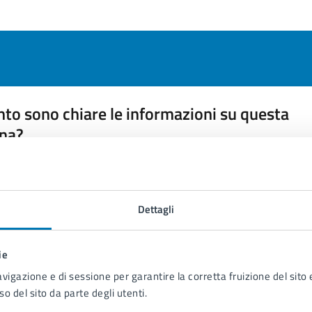
to sono chiare le informazioni su questa
na?
 chiarezza delle informazioni (da 1 a 5 stelle)
ona il numero di stelle per valutare la chiarezza delle inform
1 stelle su 5
uta 2 stelle su 5
Valuta 3 stelle su 5
Valuta 4 stelle su 5
Valuta 5 stelle su 5
Dettagli
ie
avigazione e di sessione per garantire la corretta fruizione del sito e
so del sito da parte degli utenti.
tatta il comune