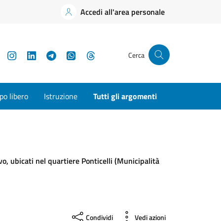
Accedi all'area personale
YouTube
Instagram
LinkedIn
Telegram
WhatsApp
Threads
Cerca
o libero
Istruzione
Tutti gli argomenti
o, ubicati nel quartiere Ponticelli (Municipalità
Condividi
Vedi azioni