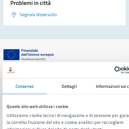
Problemi in città
Segnala disservizio
Comune di Napoli
Consenso
Dettagli
Informazioni sui 
AMMINISTRAZIONE
Aree amministrative
Organi di governo
Questo sito web utilizza i cookie
Municipalità
Utilizziamo cookie tecnici di navigazione e di sessione per gara
Uffici
la corretta fruizione del sito e cookie analitici per raccogliere
Enti e fondazioni