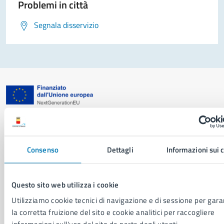
Problemi in città
Segnala disservizio
Comune di Napoli
Consenso
Dettagli
Informazioni sui 
AMMINISTRAZIONE
Aree amministrative
Organi di governo
Questo sito web utilizza i cookie
Municipalità
Utilizziamo cookie tecnici di navigazione e di sessione per gara
Uffici
la corretta fruizione del sito e cookie analitici per raccogliere
Enti e fondazioni