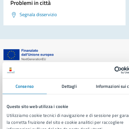
Problemi in città
Segnala disservizio
Comune di Napoli
Consenso
Dettagli
Informazioni sui 
AMMINISTRAZIONE
Aree amministrative
Organi di governo
Questo sito web utilizza i cookie
Municipalità
Utilizziamo cookie tecnici di navigazione e di sessione per gara
Uffici
la corretta fruizione del sito e cookie analitici per raccogliere
Enti e fondazioni