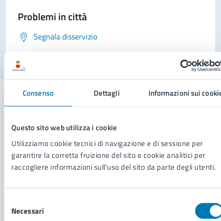
Problemi in città
Segnala disservizio
Consenso
Dettagli
Informazioni sui cooki
Questo sito web utilizza i cookie
Comune di Napoli
Utilizziamo cookie tecnici di navigazione e di sessione per
garantire la corretta fruizione del sito e cookie analitici per
AMMINISTRAZIONE
raccogliere informazioni sull'uso del sito da parte degli utenti.
Aree amministrative
Organi di governo
Selezione
Municipalità
Necessari
del
Uffici