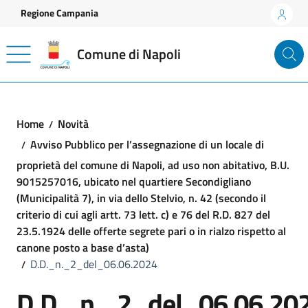
Vai ai contenuti
Vai al footer
Regione Campania
Comune di Napoli
Home
Novità
Avviso Pubblico per l’assegnazione di un locale di
proprietà del comune di Napoli, ad uso non abitativo, B.U.
9015257016, ubicato nel quartiere Secondigliano
(Municipalità 7), in via dello Stelvio, n. 42 (secondo il
criterio di cui agli artt. 73 lett. c) e 76 del R.D. 827 del
23.5.1924 delle offerte segrete pari o in rialzo rispetto al
canone posto a base d’asta)
D.D._n._2_del_06.06.2024
D.D._n._2_del_06.06.20