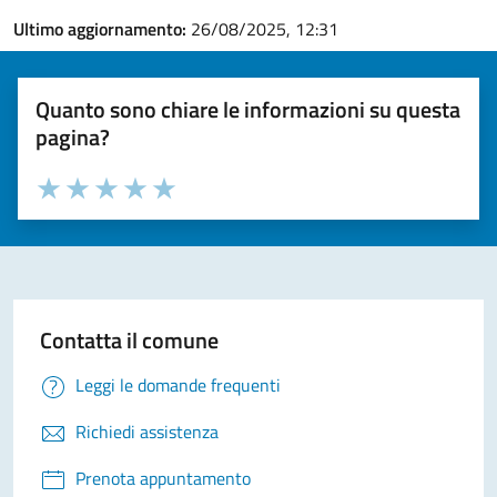
Ultimo aggiornamento:
26/08/2025, 12:31
Quanto sono chiare le informazioni su questa
pagina?
Valuta la chiarezza delle informazioni (da 1 a 5 stelle)
Seleziona il numero di stelle per valutare la chiarezza delle i
Valuta 1 stelle su 5
Valuta 2 stelle su 5
Valuta 3 stelle su 5
Valuta 4 stelle su 5
Valuta 5 stelle su 5
Contatta il comune
Leggi le domande frequenti
Richiedi assistenza
Prenota appuntamento