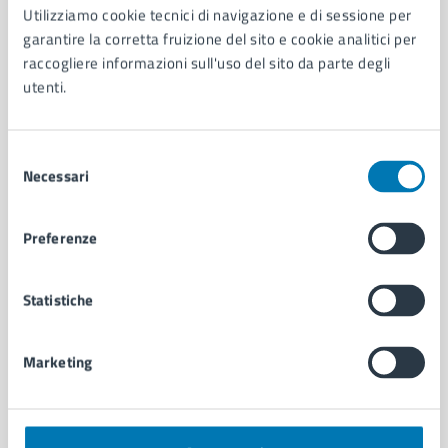
Utilizziamo cookie tecnici di navigazione e di sessione per
AMMINISTRAZIONE
garantire la corretta fruizione del sito e cookie analitici per
Aree amministrative
raccogliere informazioni sull'uso del sito da parte degli
Organi di governo
utenti.
Municipalità
Uffici
Enti e fondazioni
Selezione
Politici
Necessari
del
Personale amministrativo
consenso
Documenti e dati
Intranet, posta aziendale e protocollo
Preferenze
Statistiche
CATEGORIE DI SERVIZIO
Ambiente
Anagrafe e stato civile
Marketing
Autorizzazioni
Cultura e tempo libero
Documenti e certificati