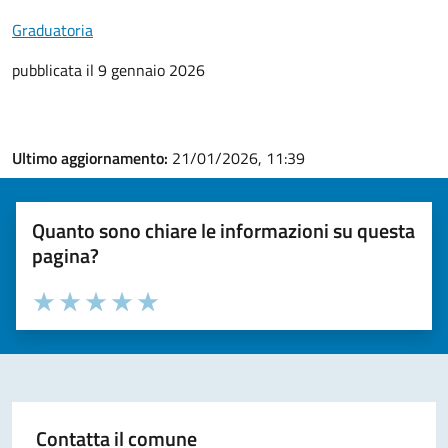
Graduatoria
pubblicata il 9 gennaio 2026
Ultimo aggiornamento:
21/01/2026, 11:39
Quanto sono chiare le informazioni su questa
pagina?
Valuta la chiarezza delle informazioni (da 1 a 5 stelle)
Seleziona il numero di stelle per valutare la chiarezza delle i
Valuta 1 stelle su 5
Valuta 2 stelle su 5
Valuta 3 stelle su 5
Valuta 4 stelle su 5
Valuta 5 stelle su 5
Contatta il comune