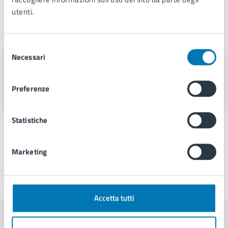
utenti.
A cura di
Selezione
Necessari
del
Servizio Comunicazione
consenso
Istituzionale e Portale Web
Preferenze
Piazza Municipio 22, 80133
Statistiche
Marketing
Ultimo aggiornamento:
29/10/2025, 09:48
Accetta tutti