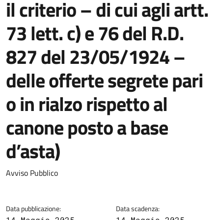
il criterio – di cui agli artt.
73 lett. c) e 76 del R.D.
827 del 23/05/1924 –
delle offerte segrete pari
o in rialzo rispetto al
canone posto a base
d’asta)
Dettagli della notizia
Avviso Pubblico
Data pubblicazione:
Data scadenza:
14 Maggio 2025
14 Maggio 2025