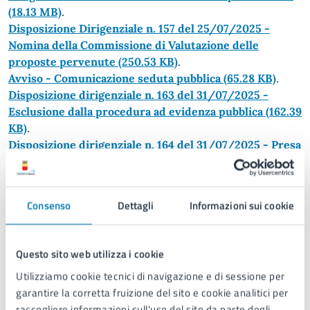
(18.13 MB)
.
Disposizione Dirigenziale n. 157 del 25/07/2025 -
Nomina della Commissione di Valutazione delle
proposte pervenute
(250.53 KB)
.
Avviso - Comunicazione seduta pubblica
(65.28 KB)
.
Disposizione dirigenziale n. 163 del 31/07/2025 -
Esclusione dalla procedura ad evidenza pubblica
(162.39
KB)
.
Disposizione dirigenziale n. 164 del 31/07/2025 - Presa
d’atto dei lavori della Commissione di Gara,
approvazione della graduatoria e relativa
aggiudicazione
(211.1 KB)
Consenso
Dettagli
Informazioni sui cookie
Disposizione Dirigenziale n 218 del 28/10/2025 -
Assegnazione immobili Viale IV Aprile nn. 69 – 71 – 73
Disposizione Dirigenziale n 219 del 28/10/2025 -
Questo sito web utilizza i cookie
Assegnazione immobile Viale IV Aprile n. 75
Utilizziamo cookie tecnici di navigazione e di sessione per
garantire la corretta fruizione del sito e cookie analitici per
Pubblicato il 14/05/2025
raccogliere informazioni sull'uso del sito da parte degli