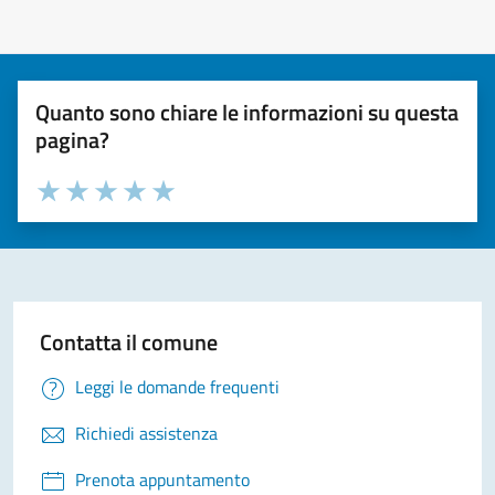
Quanto sono chiare le informazioni su questa
pagina?
Valuta la chiarezza delle informazioni (da 1 a 5 stelle)
Seleziona il numero di stelle per valutare la chiarezza delle i
Valuta 1 stelle su 5
Valuta 2 stelle su 5
Valuta 3 stelle su 5
Valuta 4 stelle su 5
Valuta 5 stelle su 5
Contatta il comune
Leggi le domande frequenti
Richiedi assistenza
Prenota appuntamento