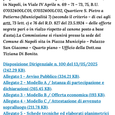
in Napoli, in Viale IV Aprile n. 69 – 71 – 73, 75, B.U.
07032400LC01, 07032400LC02, Quartiere S. Pietro a
Patierno (Municipalità 7) (secondo il criterio – di cui agli
artt.
73 lett. c) e 76 del R.D. 827 del 23.5.1924 – delle offerte
segrete pari o in rialzo rispetto al canone posto a base
d'asta).
La Commissione si riunirà presso la sede del
Comune di Napoli sita in Piazza Municipio – Palazzo
San Giacomo – Quarto piano – Ufficio della Dott.ssa
Tiziana Di Bonito.
Disposizione Dirigenziale n. 100 del 13/05/2025
(242.29 KB)
.
Allegato 1 - Avviso Pubblico
(334.21 KB)
.
Allegato 2 - Modello A / Istanza di partecipazione e
dichiarazioni
(265.45 KB)
.
Allegato 3 - Modello B / Offerta economica
(193 KB)
.
Allegato 4 - Modello C / Attestazione di avvenuto
sopralluogo
(211.78 KB)
.
Allegato 5 - Schede tecniche ed elaborati planimetrici