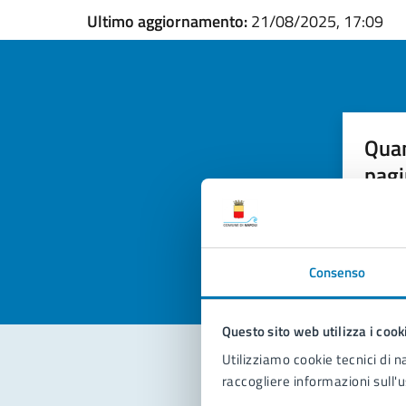
Ultimo aggiornamento:
21/08/2025, 17:09
Quan
pagi
Valuta la
Selezi
Valuta 
Val
Consenso
Questo sito web utilizza i cook
Utilizziamo cookie tecnici di n
raccogliere informazioni sull'u
Con