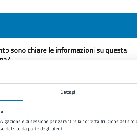
to sono chiare le informazioni su questa
na?
 chiarezza delle informazioni (da 1 a 5 stelle)
ona il numero di stelle per valutare la chiarezza delle inform
1 stelle su 5
uta 2 stelle su 5
Valuta 3 stelle su 5
Valuta 4 stelle su 5
Valuta 5 stelle su 5
Dettagli
ie
avigazione e di sessione per garantire la corretta fruizione del sito e
so del sito da parte degli utenti.
tatta il comune