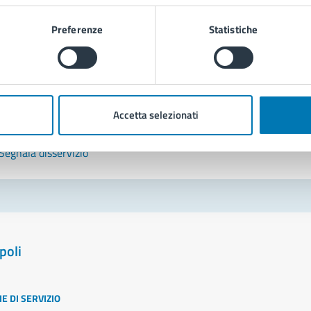
Leggi le domande frequenti
Preferenze
Statistiche
Richiedi assistenza
Prenota appuntamento
Accetta selezionati
blemi in città
Segnala disservizio
poli
E DI SERVIZIO