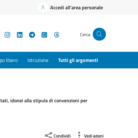
Accedi all'area personale
YouTube
Instagram
LinkedIn
Telegram
WhatsApp
Threads
Cerca
o libero
Istruzione
Tutti gli argomenti
ati, idonei alla stipula di convenzioni per
Condividi
Vedi azioni