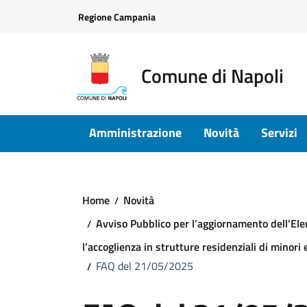
Vai ai contenuti
Vai al footer
Regione Campania
Comune di Napoli
Amministrazione
Novità
Servizi
Home
Novità
Avviso Pubblico per l’aggiornamento dell’Elen
l’accoglienza in strutture residenziali di mino
FAQ del 21/05/2025