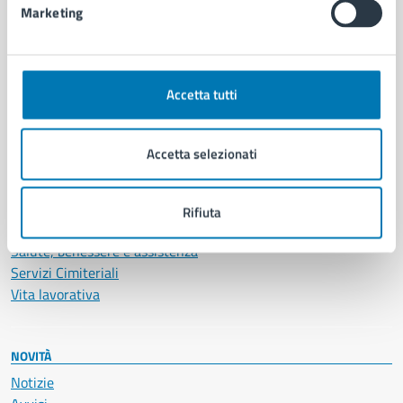
Marketing
CATEGORIE DI SERVIZIO
Ambiente
Accetta tutti
Anagrafe e stato civile
Autorizzazioni
Cultura e tempo libero
Accetta selezionati
Documenti e certificati
Educazione e formazione
Giustizia e sicurezza pubblica
Rifiuta
Imprese e commercio
Salute, benessere e assistenza
Servizi Cimiteriali
Vita lavorativa
NOVITÀ
Notizie