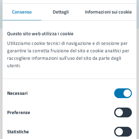
Segnala disservizio
Consenso
Dettagli
Informazioni sui cookie
Questo sito web utilizza i cookie
Utilizziamo cookie tecnici di navigazione e di sessione per
garantire la corretta fruizione del sito e cookie analitici per
raccogliere informazioni sull'uso del sito da parte degli
Comune di Napoli
utenti.
AMMINISTRAZIONE
Selezione
Aree amministrative
Necessari
del
Organi di governo
consenso
Municipalità
Preferenze
Uffici
Enti e fondazioni
Politici
Statistiche
Personale amministrativo