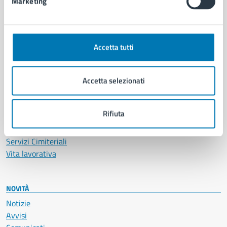
Marketing
CATEGORIE DI SERVIZIO
Ambiente
Anagrafe e stato civile
Accetta tutti
Autorizzazioni
Cultura e tempo libero
Accetta selezionati
Documenti e certificati
Educazione e formazione
Giustizia e sicurezza pubblica
Rifiuta
Imprese e commercio
Salute, benessere e assistenza
Servizi Cimiteriali
Vita lavorativa
NOVITÀ
Notizie
Avvisi