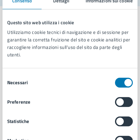
Consenso
Dettagli
Informazioni sui cookie
Questo sito web utilizza i cookie
Utilizziamo cookie tecnici di navigazione e di sessione per
Comune di Napoli
garantire la corretta fruizione del sito e cookie analitici per
raccogliere informazioni sull'uso del sito da parte degli
utenti.
AMMINISTRAZIONE
Aree amministrative
Selezione
Organi di governo
Necessari
del
Municipalità
consenso
Uffici
Enti e fondazioni
Preferenze
Politici
Personale amministrativo
Statistiche
Documenti e dati
Intranet, posta aziendale e protocollo