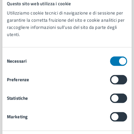
Comune di Napoli
Questo sito web utilizza i cookie
Utilizziamo cookie tecnici di navigazione e di sessione per
garantire la corretta fruizione del sito e cookie analitici per
AMMINISTRAZIONE
raccogliere informazioni sull'uso del sito da parte degli
Aree amministrative
utenti.
Organi di governo
Municipalità
Uffici
Selezione
Enti e fondazioni
Necessari
del
Politici
consenso
Personale amministrativo
Preferenze
Documenti e dati
Intranet, posta aziendale e protocollo
Statistiche
CATEGORIE DI SERVIZIO
Marketing
Ambiente
Anagrafe e stato civile
Autorizzazioni