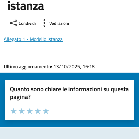
istanza
Condividi
Vedi azioni
Allegato 1 - Modello istanza
Ultimo aggiornamento:
13/10/2025, 16:18
Quanto sono chiare le informazioni su questa
pagina?
Valuta la chiarezza delle informazioni (da 1 a 5 stelle)
Seleziona il numero di stelle per valutare la chiarezza delle i
Valuta 1 stelle su 5
Valuta 2 stelle su 5
Valuta 3 stelle su 5
Valuta 4 stelle su 5
Valuta 5 stelle su 5