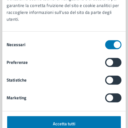
Aree amministrative
garantire la corretta fruizione del sito e cookie analitici per
Organi di governo
raccogliere informazioni sull'uso del sito da parte degli
Municipalità
utenti.
Uffici
Enti e fondazioni
Politici
Selezione
Personale amministrativo
Necessari
del
Documenti e dati
consenso
Intranet, posta aziendale e protocollo
Preferenze
CATEGORIE DI SERVIZIO
Statistiche
Ambiente
Anagrafe e stato civile
Marketing
Autorizzazioni
Cultura e tempo libero
Documenti e certificati
Educazione e formazione
Accetta tutti
Giustizia e sicurezza pubblica