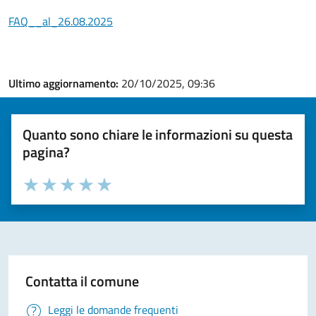
FAQ__al_26.08.2025
Ultimo aggiornamento:
20/10/2025, 09:36
Quanto sono chiare le informazioni su questa
pagina?
Valuta la chiarezza delle informazioni (da 1 a 5 stelle)
Seleziona il numero di stelle per valutare la chiarezza delle i
Valuta 1 stelle su 5
Valuta 2 stelle su 5
Valuta 3 stelle su 5
Valuta 4 stelle su 5
Valuta 5 stelle su 5
Contatta il comune
Leggi le domande frequenti