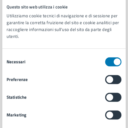
Questo sito web utilizza i cookie
Comune di Napoli
Utilizziamo cookie tecnici di navigazione e di sessione per
garantire la corretta fruizione del sito e cookie analitici per
AMMINISTRAZIONE
raccogliere informazioni sull'uso del sito da parte degli
Aree amministrative
utenti.
Organi di governo
Municipalità
Selezione
Uffici
Necessari
del
Enti e fondazioni
consenso
Politici
Personale amministrativo
Preferenze
Documenti e dati
Intranet, posta aziendale e protocollo
Statistiche
CATEGORIE DI SERVIZIO
Marketing
Ambiente
Anagrafe e stato civile