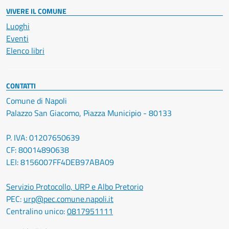
VIVERE IL COMUNE
Luoghi
Eventi
Elenco libri
CONTATTI
Comune di Napoli
Palazzo San Giacomo, Piazza Municipio - 80133
P. IVA: 01207650639
CF: 80014890638
LEI: 8156007FF4DEB97ABA09
Servizio Protocollo, URP e Albo Pretorio
PEC:
urp@pec.comune.napoli.it
Centralino unico:
0817951111