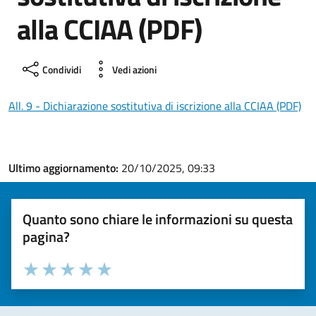
alla CCIAA (PDF)
Condividi
Vedi azioni
All. 9 - Dichiarazione sostitutiva di iscrizione alla CCIAA (PDF)
Ultimo aggiornamento:
20/10/2025, 09:33
Quanto sono chiare le informazioni su questa
pagina?
Valuta la chiarezza delle informazioni (da 1 a 5 stelle)
Seleziona il numero di stelle per valutare la chiarezza delle i
Valuta 1 stelle su 5
Valuta 2 stelle su 5
Valuta 3 stelle su 5
Valuta 4 stelle su 5
Valuta 5 stelle su 5