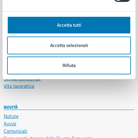
CATEGORIE DI SERVIZIO
Ambiente
Anagrafe e stato civile
Accetta tutti
Autorizzazioni
Cultura e tempo libero
Documenti e certificati
Accetta selezionati
Educazione e formazione
Giustizia e sicurezza pubblica
Imprese e commercio
Rifiuta
Salute, benessere e assistenza
Servizi Cimiteriali
Vita lavorativa
NOVITÀ
Notizie
Avvisi
Comunicati