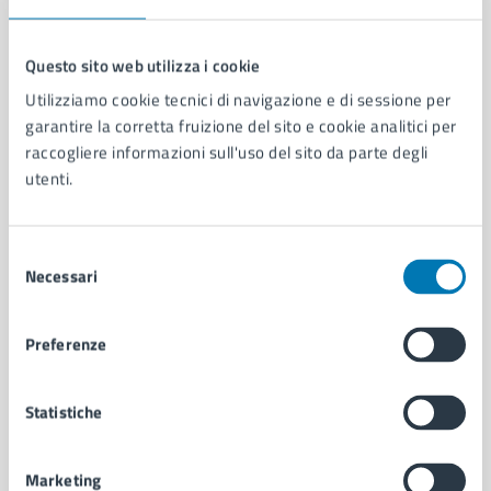
Questo sito web utilizza i cookie
Utilizziamo cookie tecnici di navigazione e di sessione per
Comune di Napoli
garantire la corretta fruizione del sito e cookie analitici per
raccogliere informazioni sull'uso del sito da parte degli
utenti.
AMMINISTRAZIONE
Aree amministrative
Organi di governo
Selezione
Municipalità
Necessari
del
Uffici
consenso
Enti e fondazioni
Preferenze
Politici
Personale amministrativo
Documenti e dati
Statistiche
Intranet, posta aziendale e protocollo
Marketing