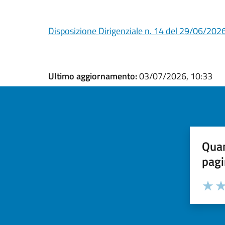
Disposizione Dirigenziale n. 14 del 29/06/202
Ultimo aggiornamento:
03/07/2026, 10:33
Quan
pagi
Valuta la
Selezi
Valuta 
Val