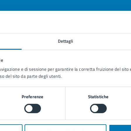
tatta il comune
Dettagli
Leggi le domande frequenti
ie
Richiedi assistenza
avigazione e di sessione per garantire la corretta fruizione del sito e
Prenota appuntamento
so del sito da parte degli utenti.
blemi in città
Preferenze
Statistiche
Segnala disservizio