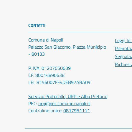
CONTATTI
Comune di Napoli
Leggi le
Palazzo San Giacomo, Piazza Municipio
Prenota
- 80133
Segnalaz
Richiest
P. IVA: 01207650639
CF: 80014890638
LEI: 8156007FF4DEB97ABA09
Servizio Protocollo, URP e Albo Pretorio
PEC:
urp@pec.comune.napoli.it
Centralino unico:
0817951111