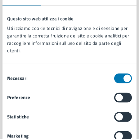
Questo sito web utilizza i cookie
Utilizziamo cookie tecnici di navigazione e di sessione per
Comune di Napoli
garantire la corretta fruizione del sito e cookie analitici per
raccogliere informazioni sull'uso del sito da parte degli
utenti.
AMMINISTRAZIONE
Aree amministrative
Organi di governo
Selezione
Municipalità
Necessari
del
Uffici
consenso
Enti e fondazioni
Preferenze
Politici
Personale amministrativo
Documenti e dati
Statistiche
Intranet, posta aziendale e protocollo
Marketing