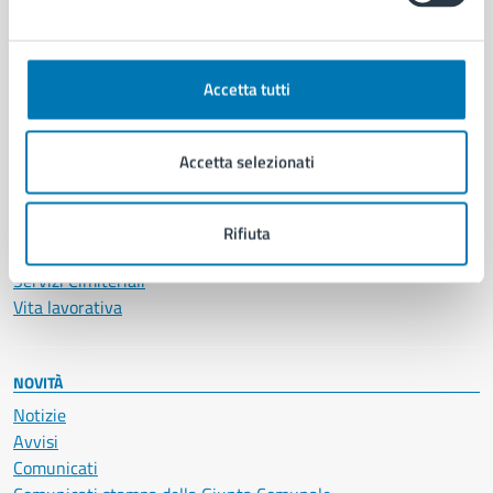
CATEGORIE DI SERVIZIO
Ambiente
Anagrafe e stato civile
Accetta tutti
Autorizzazioni
Cultura e tempo libero
Documenti e certificati
Accetta selezionati
Educazione e formazione
Giustizia e sicurezza pubblica
Imprese e commercio
Rifiuta
Salute, benessere e assistenza
Servizi Cimiteriali
Vita lavorativa
NOVITÀ
Notizie
Avvisi
Comunicati