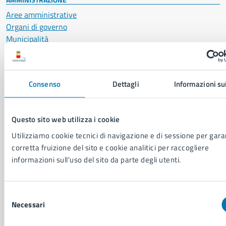
Aree amministrative
Organi di governo
Municipalità
Uffici
Enti e fondazioni
Politici
Consenso
Dettagli
Informazioni su
Personale amministrativo
Documenti e dati
Intranet, posta aziendale e protocollo
Questo sito web utilizza i cookie
Utilizziamo cookie tecnici di navigazione e di sessione per garan
CATEGORIE DI SERVIZIO
corretta fruizione del sito e cookie analitici per raccogliere
informazioni sull'uso del sito da parte degli utenti.
Ambiente
Anagrafe e stato civile
Autorizzazioni
Selezione
Cultura e tempo libero
Necessari
del
Documenti e certificati
consenso
Educazione e formazione