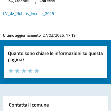
Condividi
Vedi azioni
CV_de_Notaris_Ivonne_2025
Ultimo aggiornamento:
27/02/2026, 17:19
Quanto sono chiare le informazioni su questa
pagina?
Valuta la chiarezza delle informazioni (da 1 a 5 stelle)
Seleziona il numero di stelle per valutare la chiarezza delle i
Valuta 1 stelle su 5
Valuta 2 stelle su 5
Valuta 3 stelle su 5
Valuta 4 stelle su 5
Valuta 5 stelle su 5
Contatta il comune