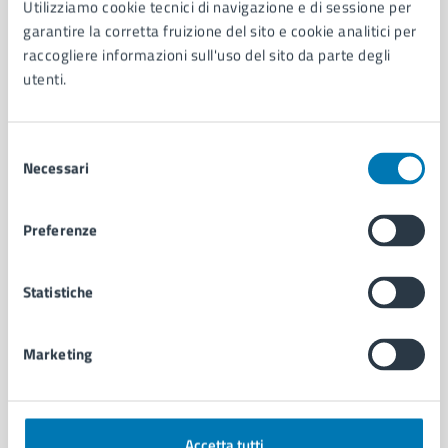
Utilizziamo cookie tecnici di navigazione e di sessione per
Aree amministrative
garantire la corretta fruizione del sito e cookie analitici per
Organi di governo
raccogliere informazioni sull'uso del sito da parte degli
Municipalità
utenti.
Uffici
Enti e fondazioni
Selezione
Politici
Necessari
del
Personale amministrativo
consenso
Documenti e dati
Intranet, posta aziendale e protocollo
Preferenze
CATEGORIE DI SERVIZIO
Statistiche
Ambiente
Anagrafe e stato civile
Marketing
Autorizzazioni
Cultura e tempo libero
Documenti e certificati
Educazione e formazione
Accetta tutti