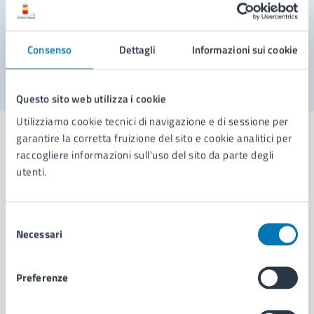
Problemi in città
Consenso
Dettagli
Informazioni sui cookie
Segnala disservizio
Questo sito web utilizza i cookie
Utilizziamo cookie tecnici di navigazione e di sessione per
garantire la corretta fruizione del sito e cookie analitici per
raccogliere informazioni sull'uso del sito da parte degli
utenti.
Comune di Napoli
Selezione
AMMINISTRAZIONE
Necessari
del
Aree amministrative
consenso
Organi di governo
Preferenze
Municipalità
Uffici