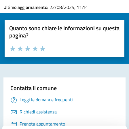
Ultimo aggiornamento:
22/08/2025, 11:14
Quanto sono chiare le informazioni su questa
pagina?
Valuta la chiarezza delle informazioni (da 1 a 5 stelle)
Seleziona il numero di stelle per valutare la chiarezza delle i
Valuta 1 stelle su 5
Valuta 2 stelle su 5
Valuta 3 stelle su 5
Valuta 4 stelle su 5
Valuta 5 stelle su 5
Contatta il comune
Leggi le domande frequenti
Richiedi assistenza
Prenota appuntamento