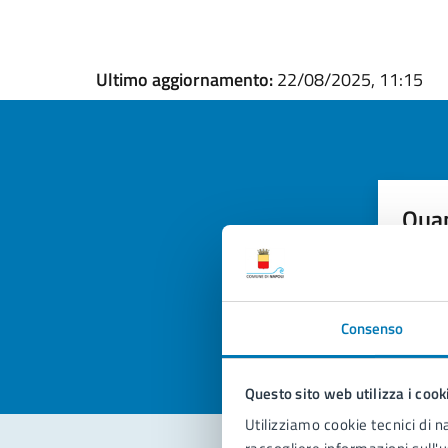
Ultimo aggiornamento:
22/08/2025, 11:15
Quan
pagi
Valuta la
Selezi
Valuta 
Val
Consenso
Questo sito web utilizza i cook
Utilizziamo cookie tecnici di n