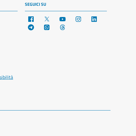
SEGUICI SU
Facebook
X
YouTube
Instagram
LinkedIn
Telegram
WhatsApp
Threads
ibilità