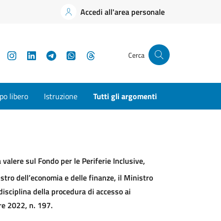
Accedi all'area personale
YouTube
Instagram
LinkedIn
Telegram
WhatsApp
Threads
Cerca
o libero
Istruzione
Tutti gli argomenti
 valere sul Fondo per le Periferie Inclusive,
istro dell’economia e delle finanze, il Ministro
 disciplina della procedura di accesso ai
re 2022, n. 197.