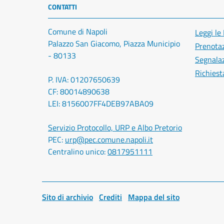
CONTATTI
Comune di Napoli
Leggi le
Palazzo San Giacomo, Piazza Municipio
Prenota
- 80133
Segnalaz
Richiest
P. IVA: 01207650639
CF: 80014890638
LEI: 8156007FF4DEB97ABA09
Servizio Protocollo, URP e Albo Pretorio
PEC:
urp@pec.comune.napoli.it
Centralino unico:
0817951111
Sito di archivio
Crediti
Mappa del sito