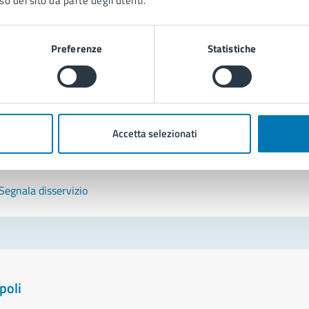
so del sito da parte degli utenti.
tatta il comune
Preferenze
Statistiche
Leggi le domande frequenti
Richiedi assistenza
Prenota appuntamento
Accetta selezionati
blemi in città
Segnala disservizio
poli