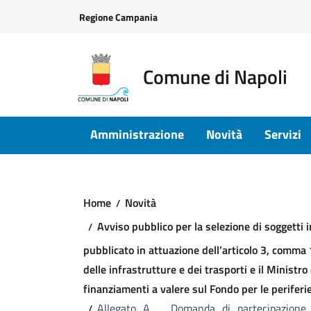
Vai ai contenuti
Vai al footer
Regione Campania
Comune di Napoli
Amministrazione
Novità
Servizi
Home
Novità
Avviso pubblico per la selezione di soggetti i
pubblicato in attuazione dell’articolo 3, comma 1
delle infrastrutture e dei trasporti e il Ministro
finanziamenti a valere sul Fondo per le periferie
Allegato_A___Domanda_di_partecipazione.