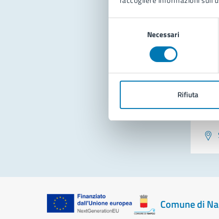
raccogliere informazioni sull'u
Con
Selezione
Necessari
del
consenso
Rifiuta
Pro
Comune di Na