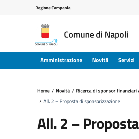
Vai ai contenuti
Vai al footer
Regione Campania
Comune di Napoli
Amministrazione
Novità
Servizi
Home
Novità
Ricerca di sponsor finanziari
All. 2 – Proposta di sponsorizzazione
All. 2 – Propost