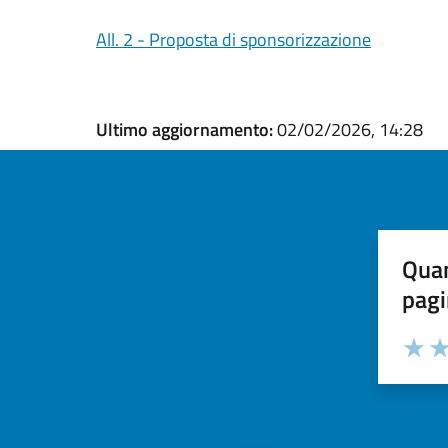
All. 2 - Proposta di sponsorizzazione
Ultimo aggiornamento:
02/02/2026, 14:28
Quan
pagi
Valuta la
Selezi
Valuta 
Val