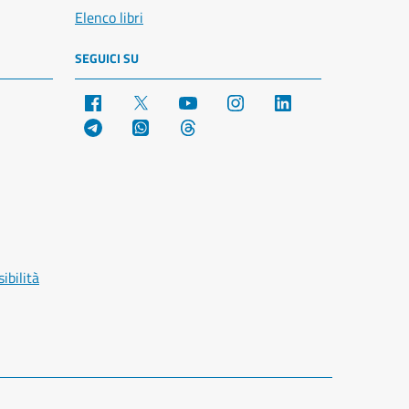
Elenco libri
SEGUICI SU
Facebook
X
YouTube
Instagram
LinkedIn
Telegram
WhatsApp
Threads
ibilità