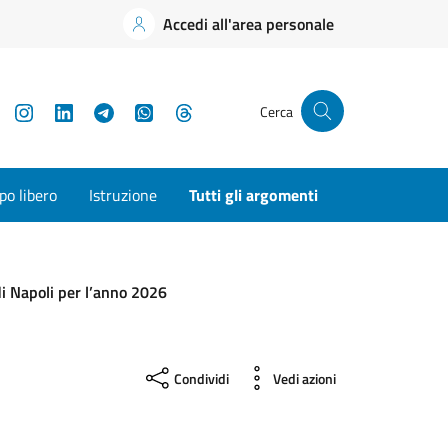
Accedi all'area personale
YouTube
Instagram
LinkedIn
Telegram
WhatsApp
Threads
Cerca
o libero
Istruzione
Tutti gli argomenti
di Napoli per l’anno 2026
Condividi
Vedi azioni