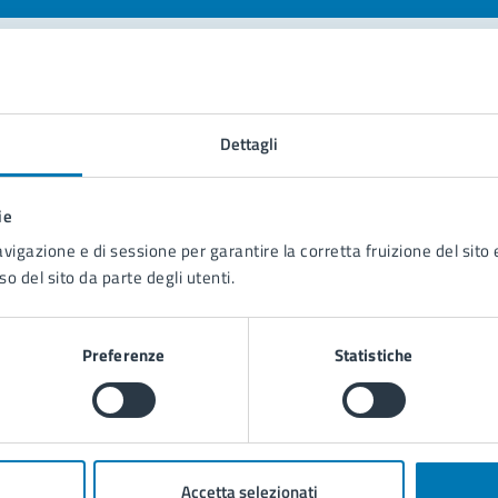
tatta il comune
Dettagli
Leggi le domande frequenti
Richiedi assistenza
ie
avigazione e di sessione per garantire la corretta fruizione del sito e
Prenota appuntamento
so del sito da parte degli utenti.
blemi in città
Preferenze
Statistiche
Segnala disservizio
Accetta selezionati