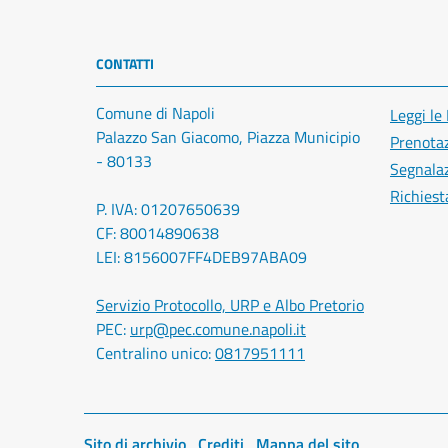
CONTATTI
Comune di Napoli
Leggi le
Palazzo San Giacomo, Piazza Municipio
Prenota
- 80133
Segnalaz
Richiest
P. IVA: 01207650639
CF: 80014890638
LEI: 8156007FF4DEB97ABA09
Servizio Protocollo, URP e Albo Pretorio
PEC:
urp@pec.comune.napoli.it
Centralino unico:
0817951111
Sito di archivio
Crediti
Mappa del sito