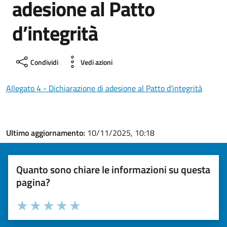
adesione al Patto
d’integrità
Condividi
Vedi azioni
Allegato 4 - Dichiarazione di adesione al Patto d'integrità
Ultimo aggiornamento:
10/11/2025, 10:18
Quanto sono chiare le informazioni su questa
pagina?
Valuta la chiarezza delle informazioni (da 1 a 5 stelle)
Seleziona il numero di stelle per valutare la chiarezza delle i
Valuta 1 stelle su 5
Valuta 2 stelle su 5
Valuta 3 stelle su 5
Valuta 4 stelle su 5
Valuta 5 stelle su 5