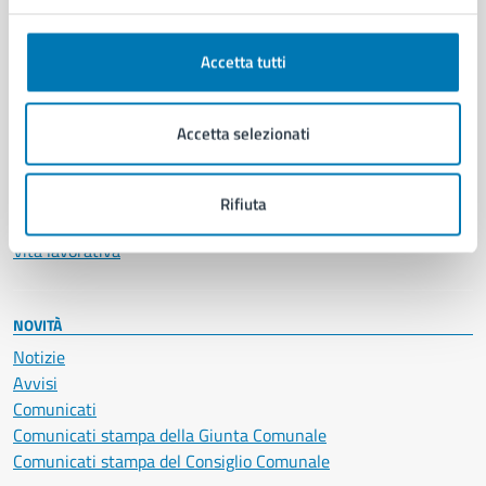
Anagrafe e stato civile
Autorizzazioni
Accetta tutti
Cultura e tempo libero
Documenti e certificati
Educazione e formazione
Accetta selezionati
Giustizia e sicurezza pubblica
Imprese e commercio
Salute, benessere e assistenza
Rifiuta
Servizi Cimiteriali
Vita lavorativa
NOVITÀ
Notizie
Avvisi
Comunicati
Comunicati stampa della Giunta Comunale
Comunicati stampa del Consiglio Comunale