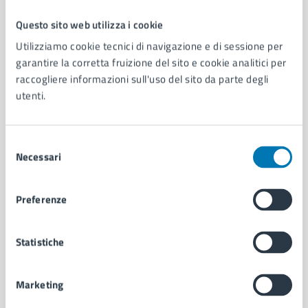
Questo sito web utilizza i cookie
Comune di Napoli
Utilizziamo cookie tecnici di navigazione e di sessione per
garantire la corretta fruizione del sito e cookie analitici per
raccogliere informazioni sull'uso del sito da parte degli
AMMINISTRAZIONE
utenti.
Aree amministrative
Organi di governo
Municipalità
Selezione
Uffici
Necessari
del
Enti e fondazioni
consenso
Politici
Preferenze
Personale amministrativo
Documenti e dati
Intranet, posta aziendale e protocollo
Statistiche
CATEGORIE DI SERVIZIO
Marketing
Ambiente