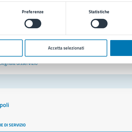
Leggi le domande frequenti
Preferenze
Statistiche
Richiedi assistenza
Prenota appuntamento
Accetta selezionati
blemi in città
Segnala disservizio
poli
E DI SERVIZIO