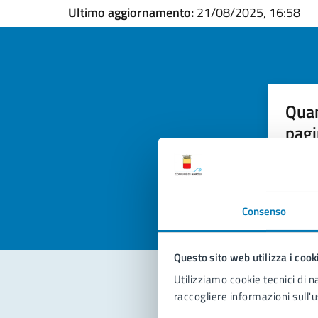
Ultimo aggiornamento:
21/08/2025, 16:58
Quan
pagi
Valuta la
Selezi
Valuta 
Val
Consenso
Questo sito web utilizza i cook
Utilizziamo cookie tecnici di n
raccogliere informazioni sull'u
Con