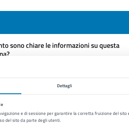
to sono chiare le informazioni su questa
na?
 chiarezza delle informazioni (da 1 a 5 stelle)
ona il numero di stelle per valutare la chiarezza delle inform
1 stelle su 5
uta 2 stelle su 5
Valuta 3 stelle su 5
Valuta 4 stelle su 5
Valuta 5 stelle su 5
Dettagli
ie
avigazione e di sessione per garantire la corretta fruizione del sito e
so del sito da parte degli utenti.
tatta il comune