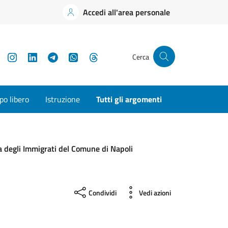
Accedi all'area personale
YouTube
Instagram
LinkedIn
Telegram
WhatsApp
Threads
Cerca
o libero
Istruzione
Tutti gli argomenti
a degli Immigrati del Comune di Napoli
Condividi
Vedi azioni