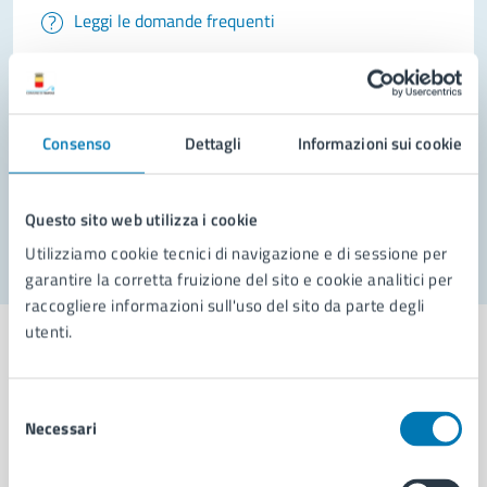
Leggi le domande frequenti
Richiedi assistenza
Prenota appuntamento
Consenso
Dettagli
Informazioni sui cookie
Problemi in città
Segnala disservizio
Questo sito web utilizza i cookie
Utilizziamo cookie tecnici di navigazione e di sessione per
garantire la corretta fruizione del sito e cookie analitici per
raccogliere informazioni sull'uso del sito da parte degli
utenti.
Selezione
Comune di Napoli
Necessari
del
consenso